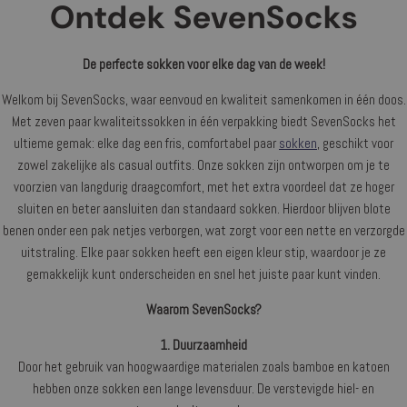
Ontdek SevenSocks
De perfecte sokken voor elke dag van de week!
Welkom bij SevenSocks, waar eenvoud en kwaliteit samenkomen in één doos.
Met zeven paar kwaliteitssokken in één verpakking biedt SevenSocks het
ultieme gemak: elke dag een fris, comfortabel paar
sokken
, geschikt voor
zowel zakelijke als casual outfits. Onze sokken zijn ontworpen om je te
voorzien van langdurig draagcomfort, met het extra voordeel dat ze hoger
sluiten en beter aansluiten dan standaard sokken. Hierdoor blijven blote
benen onder een pak netjes verborgen, wat zorgt voor een nette en verzorgde
uitstraling. Elke paar sokken heeft een eigen kleur stip, waardoor je ze
gemakkelijk kunt onderscheiden en snel het juiste paar kunt vinden.
Waarom SevenSocks?
1. Duurzaamheid
Door het gebruik van hoogwaardige materialen zoals bamboe en katoen
hebben onze sokken een lange levensduur. De verstevigde hiel- en