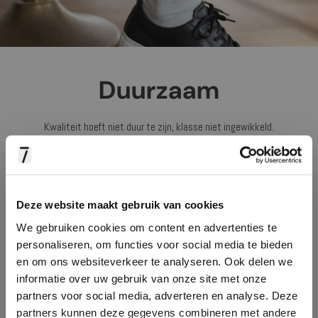
Duurzaam
Kwaliteit hoeft niet duur te zijn, klasse niet ingewikkeld.
We houden het graag simpel, zonder voorbij te schieten aanwaar het
werkelijk om draait:
kwaliteitssokken en goede service.
Deze website maakt gebruik van cookies
De levensduur van de sokken is lang en het draagcomfort hoog, door de
We gebruiken cookies om content en advertenties te
samenstelling van 76% katoen, 22% nylon & 2% elastaan.
personaliseren, om functies voor social media te bieden
en om ons websiteverkeer te analyseren. Ook delen we
informatie over uw gebruik van onze site met onze
BEKIJK ALLE SOKKEN
partners voor social media, adverteren en analyse. Deze
partners kunnen deze gegevens combineren met andere