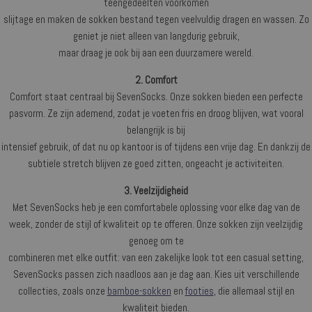
teengedeelten voorkomen
slijtage en maken de sokken bestand tegen veelvuldig dragen en wassen. Zo
geniet je niet alleen van langdurig gebruik,
maar draag je ook bij aan een duurzamere wereld.
2. Comfort
Comfort staat centraal bij SevenSocks. Onze sokken bieden een perfecte
pasvorm. Ze zijn ademend, zodat je voeten fris en droog blijven, wat vooral
belangrijk is bij
intensief gebruik, of dat nu op kantoor is of tijdens een vrije dag. En dankzij de
subtiele stretch blijven ze goed zitten, ongeacht je activiteiten.
3. Veelzijdigheid
Met SevenSocks heb je een comfortabele oplossing voor elke dag van de
week, zonder de stijl of kwaliteit op te offeren. Onze sokken zijn veelzijdig
genoeg om te
combineren met elke outfit: van een zakelijke look tot een casual setting,
SevenSocks passen zich naadloos aan je dag aan. Kies uit verschillende
collecties, zoals onze
bamboe-sokken
en
footies
, die allemaal stijl en
kwaliteit bieden.