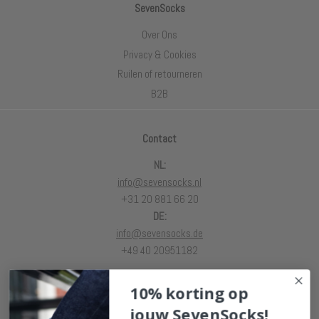
SevenSocks
Over Ons
Privacy & Cookies
Ruilen of retourneren
B2B
Contact
NL:
info@sevensocks.nl
+31 20 881 66 20
DE:
info@sevensocks.de
+49 40 20951182
10% korting op
jouw SevenSocks!