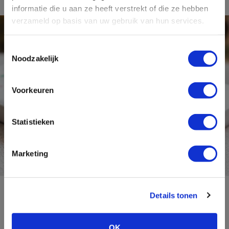
informatie die u aan ze heeft verstrekt of die ze hebben
verzameld op basis van uw gebruik van hun services.
Toestemmingsselectie
Noodzakelijk
Voorkeuren
Statistieken
Marketing
Details tonen
Geef SevenSocks
OK