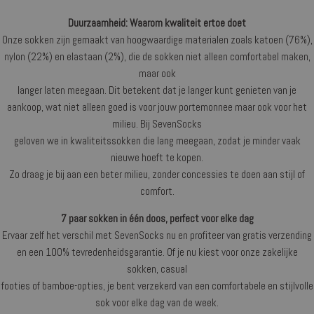
Duurzaamheid: Waarom kwaliteit ertoe doet
Onze sokken zijn gemaakt van hoogwaardige materialen zoals katoen (76%),
nylon (22%) en elastaan (2%), die de sokken niet alleen comfortabel maken,
maar ook
langer laten meegaan. Dit betekent dat je langer kunt genieten van je
aankoop, wat niet alleen goed is voor jouw portemonnee maar ook voor het
milieu. Bij SevenSocks
geloven we in kwaliteitssokken die lang meegaan, zodat je minder vaak
nieuwe hoeft te kopen.
Zo draag je bij aan een beter milieu, zonder concessies te doen aan stijl of
comfort.
7 paar sokken in één doos, perfect voor elke dag
Ervaar zelf het verschil met SevenSocks nu en profiteer van gratis verzending
en een 100% tevredenheidsgarantie. Of je nu kiest voor onze zakelijke
sokken, casual
footies of bamboe-opties, je bent verzekerd van een comfortabele en stijlvolle
sok voor elke dag van de week.